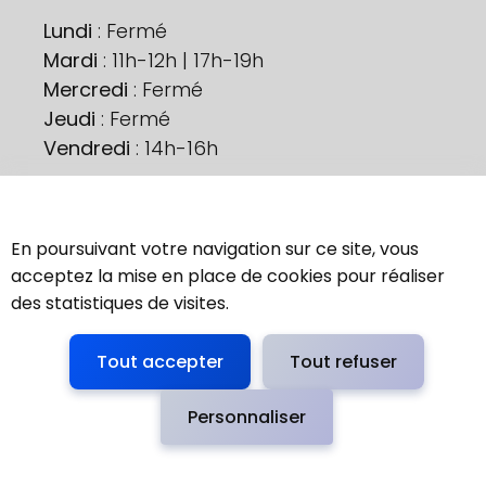
Lundi
: Fermé
Mardi
: 11h-12h | 17h-19h
Mercredi
: Fermé
Jeudi
: Fermé
Vendredi
: 14h-16h
Ne nous perdons pas de vue !
En poursuivant votre navigation sur ce site, vous
Contactez-nous
acceptez la mise en place de cookies pour réaliser
des statistiques de visites.
Tout accepter
Tout refuser
Fièrement propulsé par l'Adico
•
Accessibilité
•
Personnaliser
Aide
•
Mentions Légales
•
Plan du site
•
Service Sécurisé