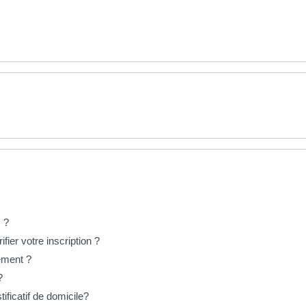
 ?
fier votre inscription ?
ement ?
?
ificatif de domicile?