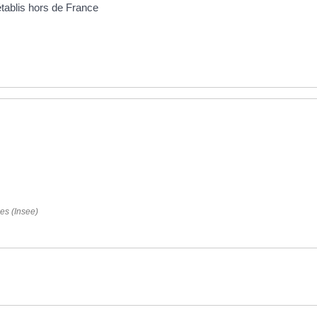
établis hors de France
ues (Insee)