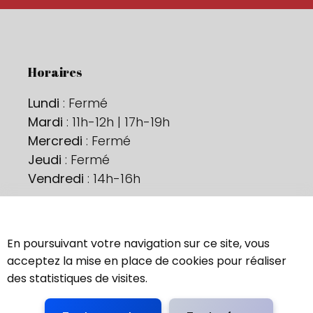
Horaires
Lundi
: Fermé
Mardi
: 11h-12h | 17h-19h
Mercredi
: Fermé
Jeudi
: Fermé
Vendredi
: 14h-16h
Ne nous perdons pas de vue !
En poursuivant votre navigation sur ce site, vous
Contactez-nous
acceptez la mise en place de cookies pour réaliser
des statistiques de visites.