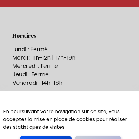
Horaires
Lundi
: Fermé
Mardi
: 11h-12h | 17h-19h
Mercredi
: Fermé
Jeudi
: Fermé
Vendredi
: 14h-16h
Ne nous perdons pas de vue !
En poursuivant votre navigation sur ce site, vous
Contactez-nous
acceptez la mise en place de cookies pour réaliser
des statistiques de visites.